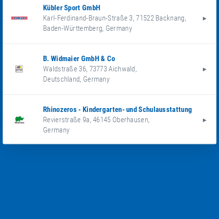
Kübler Sport GmbH
Karl-Ferdinand-Braun-Straße 3
,
71522
Backnang
,
Baden-Württemberg
,
Germany
B. Widmaier GmbH & Co
Waldstraße 36
,
73773
Aichwald
,
Deutschland
,
Germany
Rhinozeros - Kindergarten- und Schulausstattung
Revierstraße 9a
,
46145
Oberhausen
,
Germany
Arnulf Betzold GmbH
Wilhelm-Maybach-Straße 1-3
,
73479
Ellwangen
,
Baden-Württemberg
,
Germany
Trampolinwelt