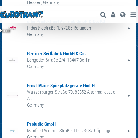
Hessen
,
Germany
Open Search
User
Lang
eibe Produktion+Vertrieb GmbH & Co. KG
Industriestraße 1
,
97285
Röttingen
,
Home
Germany
Berliner Seilfabrik GmbH & Co.
Lengeder Straße 2/4
,
13407
Berlin
,
Germany
Ernst Maier Spielplatzgeräte GmbH
Wasserburger Straße 70
,
83352
Altenmarkt a. d.
Alz
,
Germany
Proludic GmbH
Manfred-Wörner-Straße 115
,
73037
Göppingen
,
Germany