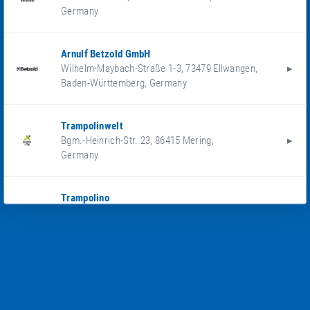
Germany
Arnulf Betzold GmbH
Wilhelm-Maybach-Straße 1-3
,
73479
Ellwangen
,
Baden-Württemberg
,
Germany
Trampolinwelt
Bgm.-Heinrich-Str. 23
,
86415
Mering
,
Germany
Trampolino
Göttien 8
,
29482
Küsten
,
Deutschland
,
Germany
S.H. Spessart Holzgeräte GmbH
Spessartstraße 8
,
97892
Kreuzwertheim
,
Germany