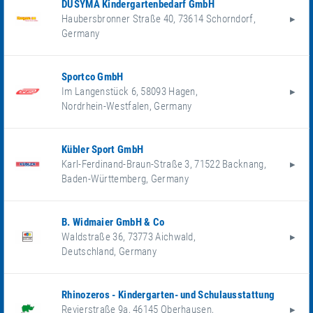
DUSYMA Kindergartenbedarf GmbH
Haubersbronner Straße 40
,
73614
Schorndorf
,
Germany
Sportco GmbH
Im Langenstück 6
,
58093
Hagen
,
Nordrhein-Westfalen
,
Germany
Kübler Sport GmbH
Karl-Ferdinand-Braun-Straße 3
,
71522
Backnang
,
Baden-Württemberg
,
Germany
B. Widmaier GmbH & Co
Waldstraße 36
,
73773
Aichwald
,
Deutschland
,
Germany
Rhinozeros - Kindergarten- und Schulausstattung
Revierstraße 9a
,
46145
Oberhausen
,