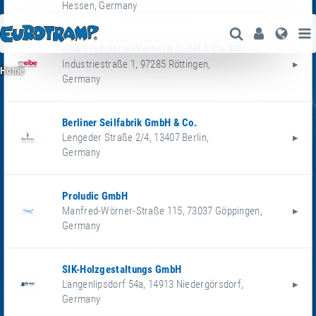
Hessen
,
Germany
Open Search
User
Lang
eibe Produktion+Vertrieb GmbH & Co. KG
Industriestraße 1
,
97285
Röttingen
,
Home
Germany
Berliner Seilfabrik GmbH & Co.
Lengeder Straße 2/4
,
13407
Berlin
,
Germany
Proludic GmbH
Manfred-Wörner-Straße 115
,
73037
Göppingen
,
Germany
SIK-Holzgestaltungs GmbH
Langenlipsdorf 54a
,
14913
Niedergörsdorf
,
Germany