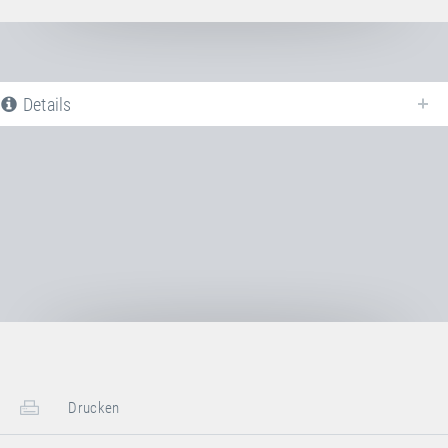
Details
Nachfolgend finden Sie eine Liste aller verfügbaren Produktvarianten vom
Sprungtuch PVC
. Für weitere Informationen klicken Sie auf den
entsprechenden Eintrag. Mit den Filtern können die angezeigten Varianten
gezielt eingeschränkt werden.
Noch keine Produktvarianten verfügbar
Drucken