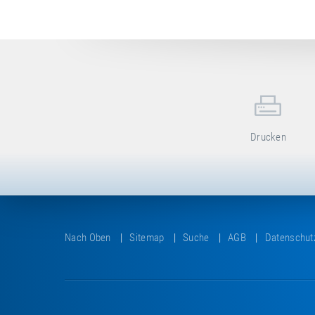
Drucken
Nach Oben
Sitemap
Suche
AGB
Datenschut