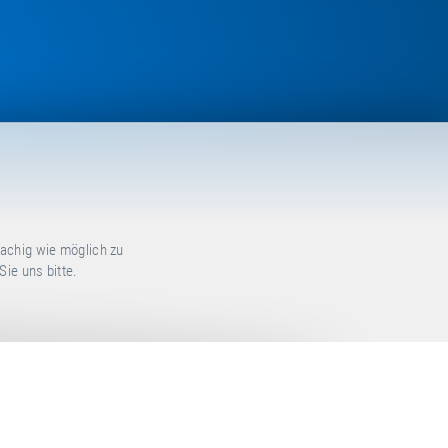
achig wie möglich zu
ie uns bitte.