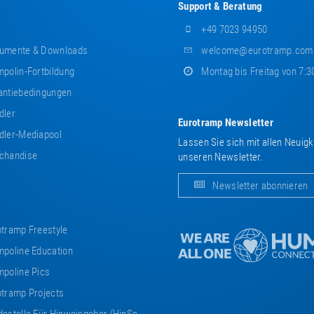
Support & Beratung
+49 7023 94950
umente & Downloads
welcome@eurotramp.com
polin-Fortbildung
Montag bis Freitag von 7:3
ntiebedingungen
dler
Eurotramp Newsletter
ler-Mediapool
Lassen Sie sich mit allen Neuig
chandise
unseren Newsletter.
Newsletter abonnieren
tramp Freestyle
poline Education
poline Pics
tramp Projects
estelle Für Hinweisgeber (HinSchG)