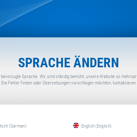
SPRACHE ÄNDERN
re bevorzugte Sprache. Wir sind ständig bemüht, unsere Website so mehrspr
 Sie Fehler finden oder Übersetzungen vorschlagen möchten, kontaktieren S
tsch (German)
English (English)