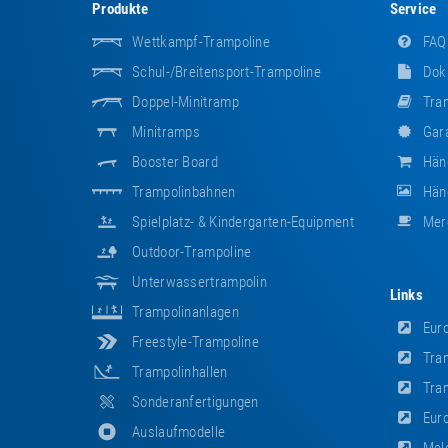
Produkte
Service
Wettkampf-Trampoline
FAQ
Schul-/Breitensport-Trampoline
Dok
Doppel-Minitramp
Tram
Minitramps
Gara
Booster Board
Hän
Trampolinbahnen
Händ
Spielplatz- & Kindergarten-Equipment
Mer
Outdoor-Trampoline
Unterwassertrampolin
Links
Trampolinanlagen
Euro
Freestyle-Trampoline
Tram
Trampolinhallen
Tram
Sonderanfertigungen
Euro
Auslaufmodelle
Meld