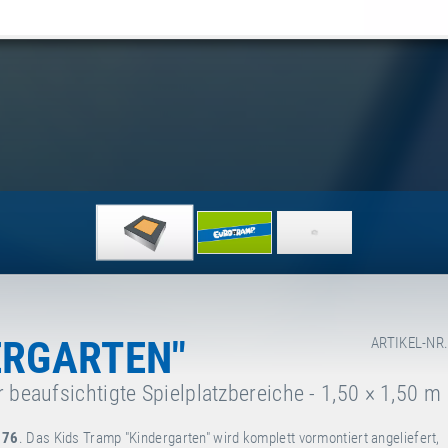
ERGARTEN"
ARTIKEL-NR.
 beaufsichtigte Spielplatzbereiche - 1,50 × 1,50 m
176
. Das Kids Tramp "Kindergarten" wird komplett vormontiert angeliefert,