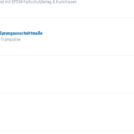
iel mit EPDM-Fallschutzbelag & Kunstrasen
 Sprungausschnittmaße
n-Trampoline