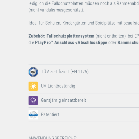
lediglich die Fallschutzplatten müssen noch als Rahmena
(nicht vandalismusgeschützt).
Ideal für Schulen, Kindergärten und Spielplätze mit beaufs
Zubehör:
Fallschutzplattensystem
(nicht enthalten), bei 
die
PlayPro™
Anschluss-/Abschlusslippe
oder
Rammschut
TÜV-zertifiziert (EN 1176)
UV-Lichtbeständig
Ganzjährig einsatzbereit
Patentiert
ANWENDUNGSBEREICHE: