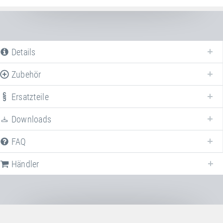
Details
Zubehör
Ersatzteile
Erweitern Sie Ihr
Dorado®
mit verschiedenem Zubehör!
Downloads
FAQ
Art.-Nr.: 60055
Bumper Dorado®
Aussprungpolsterung für Dorado®
Händler