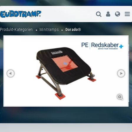
Suche Öffne
User
Spra
Produkt-Kategorien
Minitramps
Dorado®