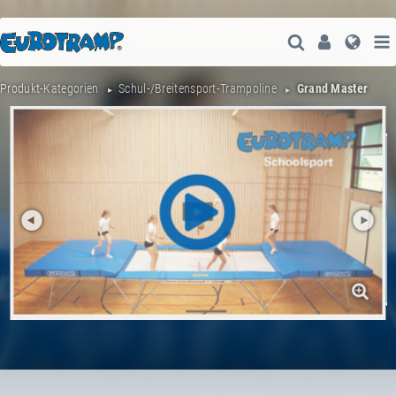
Suche Öffne
User
Spra
Produkt-Kategorien
Schul-/Breitensport-Trampoline
Grand Master