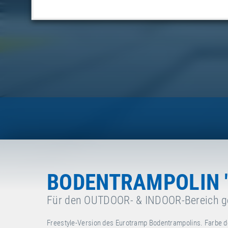
BODENTRAMPOLIN "
Für den OUTDOOR- & INDOOR-Bereich g
Freestyle-Version des Eurotramp Bodentrampolins. Farbe d