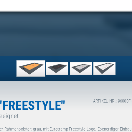
FREESTYLE"
ARTIKEL-NR.: 96000F
eeignet
er Rahmenpolster: grau, mit Eurotramp Freestyle-Logo. Ebenerdiger Einbau