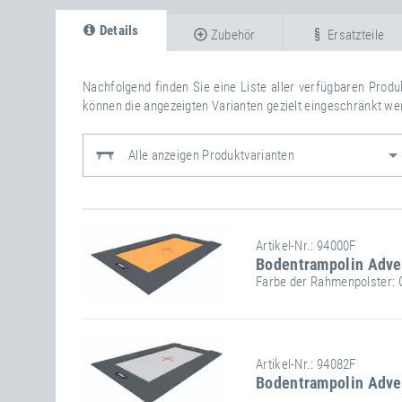
Details
Zubehör
Ersatzteile
Nachfolgend finden Sie eine Liste aller verfügbaren Prod
können die angezeigten Varianten gezielt eingeschränkt we
Alle anzeigen Produktvarianten
Artikel-Nr.: 94000F
Bodentrampolin Adve
Farbe der Rahmenpolster:
Stand-/Einbaumaße:
Spru
Artikel-Nr.: 94082F
Bodentrampolin Adve
Länge
300 cm
Breite
200 cm