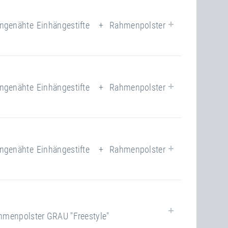
Ja
Ja
genähte Einhängestifte + Rahmenpolster
closed
220.00 kg
118
closed
Ja
genähte Einhängestifte + Rahmenpolster
118
220.00 kg
Ja
closed
220.00 kg
genähte Einhängestifte + Rahmenpolster
118
Ja
closed
220.00 kg
enpolster GRAU "Freestyle"
118