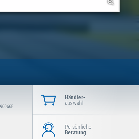
Händler-
auswahl
-96066F
Persönliche
Beratung
.