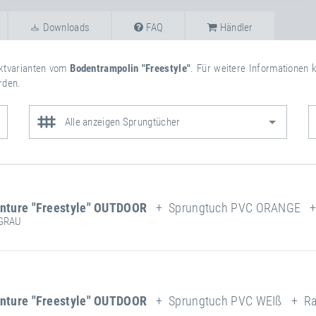
Downloads
FAQ
Händler
uktvarianten vom
Bodentrampolin "Freestyle"
. Für weitere Informationen 
rden.
Alle anzeigen Sprungtücher
nture "Freestyle" OUTDOOR
+ Sprungtuch PVC ORANGE + R
 GRAU
weitere
Attribut
Attributwert
Informationen
Wetterfest
ngfläche:
nture "Freestyle" OUTDOOR
+ Sprungtuch PVC WEIß + Rah
Länge
212 cm
Rahmentyp
Breite
112 cm