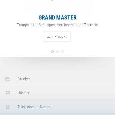
2x Karton
Breite
200 cm
Länge
145 cm
Höhe
20 cm
Breite
220 cm
GRAND MASTER
Höhe
15 cm
Transportmaße:
Trampolin für Schulsport, Vereinssport und Therapie
2x Folie
weitere
Attribut
Attributwert
Länge
300 cm
Nettogewicht
50.00 kg
Informationen
zum Produkt
Breite
200 cm
Höhe
20 cm
weitere
Attribut
Attributwert
Nettogewicht
68.00 kg
Informationen
Drucken
Händler
Telefonischer Support