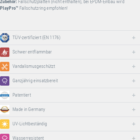
Zubehör:
Fallschutzplatten (nicht enthalten), bei EPDM-Einbau wird
PlayPro
™
Fallschutzring empfohlen!
TÜV-zertifiziert (EN 1176)
Schwer entflammbar
Vandalismusgeschützt
Ganzjährig einsatzbereit
Patentiert
Made in Germany
UV-Lichtbeständig
Wasserresistent