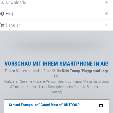
Downloads
FAQ
Händler
Händler für
Kids Tramp "Playground Loop XL"
in
Deutschland
. Falls nicht
zutreffend, wählen Sie ein anderes Land.
Deutschland
VORSCHAU MIT IHREM SMARTPHONE IN AR!
Finden Sie den optimalen Platz für Ihr
Kids Tramp "Playground Loop
XL"
.
Sport-Thieme GmbH
Platzieren Sie eine virtuelle Version des Kids Tramp "Playground Loop
Helmstedter Straße 40
,
38368
Grasleben
,
XL" mit der Kamera Ihres Smartphones im Raum (z.B. in Ihrem
Niedersachsen
,
Deutschland
Garten)
+49 5357 18181
+49 5357 18190
https://www.sport-thieme.de
espas GmbH
Ground Trampoline "Grand Master" OUTDOOR
Facebook
Graf-Häseler-Straße 9
,
34134
Kassel
,