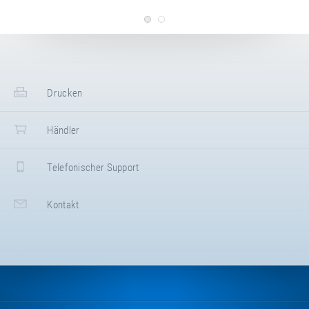
+49 5937 971890
https://www.emsland-spielgeraete.de/
Aurednik GmbH
Boschstraße 8
,
63768
Hösbach
,
Bayern
,
Deutschland
+49 6021 50090
Drucken
+49 6021 57580
www.aurednik.de
G. Benz Turngeräte
Facebook
Grüningerstraße 1-3
,
71364
Winnenden
,
Händler
Baden-Württemberg
,
Deutschland
+49 7195 69050
+49 7195 690577
Telefonischer Support
https://www.benz-sport.de
DUSYMA Kindergartenbedarf GmbH
Haubersbronner Straße 40
,
73614
Schorndorf
,
Kontakt
Deutschland
+49 7181 60030
+49 7181 600341
www.dusyma.de
Sportco GmbH
Im Langenstück 6
,
58093
Hagen
,
Nordrhein-Westfalen
,
Deutschland
+49 2331 97860