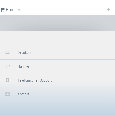
Händler
Nachfolgend finden Sie eine Liste der häufig gestellten Fragen (FAQ) zum
Trampolinanlage "Stationär" 1-teilig
.
Drucken
Händler
Telefonischer Support
Kontakt