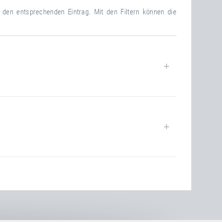
f den entsprechenden Eintrag. Mit den Filtern können die
closed
40
102.00 kg
closed
79.00 kg
36
79.00 kg