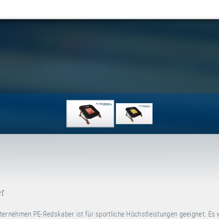
er
rnehmen PE-Redskaber ist für sportliche Höchstleistungen geeignet. Es