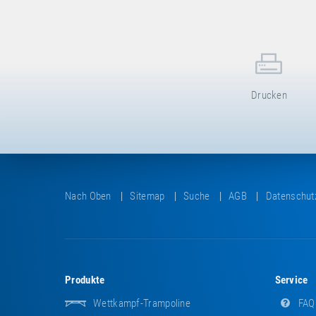
Breite
80 cm
Höhe
150 cm
Transportmaße:
1x Palette
Länge
160 cm
Drucken
Breite
80 cm
Höhe
150 cm
Nach Oben
Sitemap
Suche
AGB
Datenschut
Produkte
Service
Wettkampf-Trampoline
FAQ