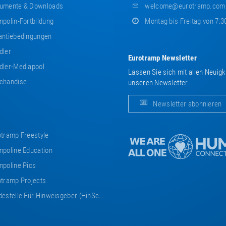
umente & Downloads
welcome@eurotramp.com
polin-Fortbildung
Montag bis Freitag von 7:3
ntiebedingungen
dler
Eurotramp Newsletter
ler-Mediapool
Lassen Sie sich mit allen Neuig
chandise
unseren Newsletter.
Newsletter abonnieren
tramp Freestyle
poline Education
poline Pics
tramp Projects
estelle Für Hinweisgeber (HinSchG)