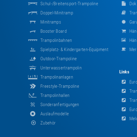
Schul-/Breitensport-Trampoline
Dok
Doppel-Minitramp
Tram
Minitramps
Gara
Booster Board
Hän
Trampolinbahnen
Händ
Spielplatz- & Kindergarten-Equipment
Mer
Outdoor-Trampoline
Unterwassertrampolin
Links
Trampolinanlagen
Euro
Freestyle-Trampoline
Tram
Trampolinhallen
Tram
Sonderanfertigungen
Euro
Auslaufmodelle
Meld
Zubehör