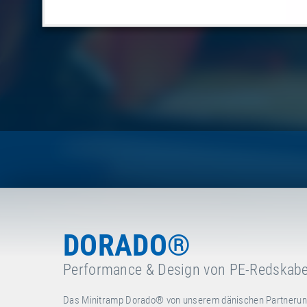
DORADO®
Performance & Design von PE-Redskab
Das Minitramp Dorado® von unserem dänischen Partnerunte