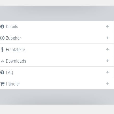
Details
Zubehör
Ersatzteile
Downloads
FAQ
Nachfolgend stellen wir Ihnen alle verfügbaren Downloads zur Verfügung,
die sich auf
HDTS Transportkoffer
beziehen.
Händler
Keine Downloads verfügbar