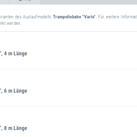
varianten des Auslaufmodells
Trampolinbahn "Vario"
. Für weitere Informa
änkt werden.
", 4 m Länge
weitere
Attribut
Attributwert
Rahmentyp
Informationen
", 6 m Länge
Federanzahl
Nettogewicht
weitere
Attribut
Attributwert
Rahmentyp
Informationen
", 8 m Länge
Federanzahl