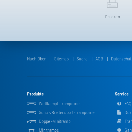
Drucken
Nach Oben
Sitemap
Suche
AGB
Datenschut
Produkte
Service
Wettkampf-Trampoline
FAQ
Schul-/Breitensport-Trampoline
Dok
Doppel-Minitramp
Tram
Minitramps
Gara