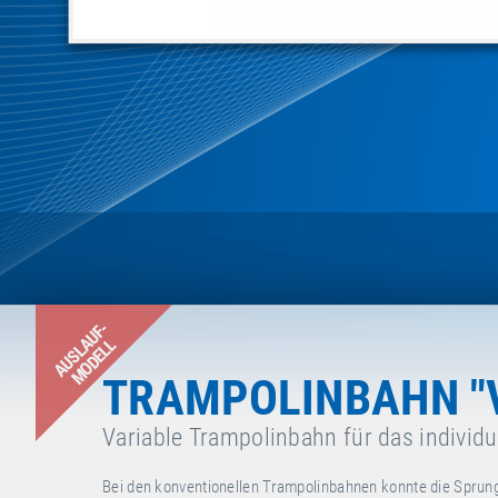
AUSLAUF-
MODELL
TRAMPOLINBAHN "
Variable Trampolinbahn für das individu
Bei den konventionellen Trampolinbahnen konnte die Spru