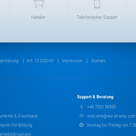
Händler
Telefonischer Support
zerklärung
Art. 13 DSGVO
Impressum
Kontakt
Support & Beratung
+49 7023 94950
umente & Downloads
welcome@eurotramp.com
polin-Fortbildung
Montag bis Freitag von 7:3
ntiebedingungen