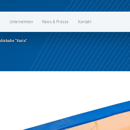
e
Unternehmen
News & Presse
Kontakt
linbahn "Vario"