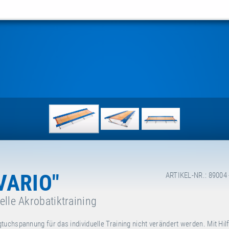
VARIO"
ARTIKEL-NR.: 89004 
elle Akrobatiktraining
ngtuchspannung
für das individuelle Training nicht verändert werden. Mit Hil