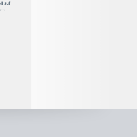
ll auf
hen