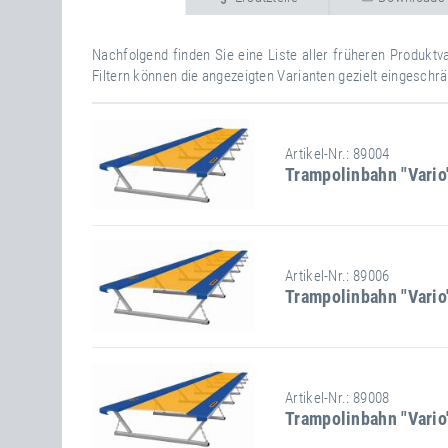
Nachfolgend finden Sie eine Liste aller früheren Produkt
Filtern können die angezeigten Varianten gezielt eingeschr
Artikel-Nr.: 89004
Trampolinbahn "Vario
Stand-/Einbaumaße:
Artikel-Nr.: 89006
Trampolinbahn "Vario
Länge
400 cm
Breite
200 cm
Höhe
59 cm
Stand-/Einbaumaße:
Artikel-Nr.: 89008
Trampolinbahn "Vario
Länge
600 cm
Breite
200 cm