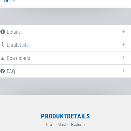
Details
Ersatzteile
Nachfolgend finden Sie eine Liste aller früheren Produktvarianten des
Auslaufmodells
Grand Master Exclusiv
. Für weitere Informationen klicken
Downloads
Sie auf den entsprechenden Eintrag. Mit den Filtern können die
angezeigten Varianten gezielt eingeschränkt werden.
FAQ
Alle anzeigen Sprungtücher
Alle anzeigen Transporteinheiten
PRODUKTDETAILS
Grand Master Exclusiv