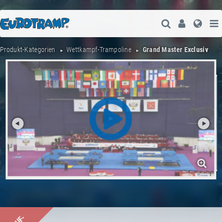
Suche Öffne
User
Spra
Produkt-Kategorien
Wettkampf-Trampoline
Grand Master Exclusiv