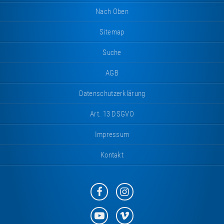
Nach Oben
Sitemap
Suche
AGB
Datenschutzerklärung
Art. 13 DSGVO
Impressum
Kontakt
Eurotramp
Eurotramp
auf
auf
Facebook
Instagram
Eurotramp
Eurotramp
auf
auf