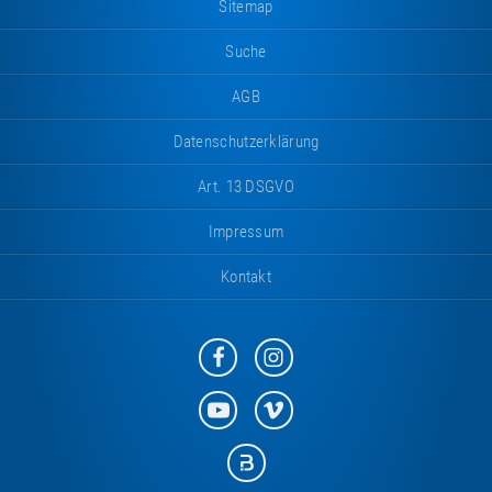
Sitemap
Suche
AGB
Datenschutzerklärung
Art. 13 DSGVO
Impressum
Kontakt
Eurotramp
Eurotramp
auf
auf
Facebook
Instagram
Eurotramp
Eurotramp
auf
auf
YouTube
Vimeo
Eurotramp
auf