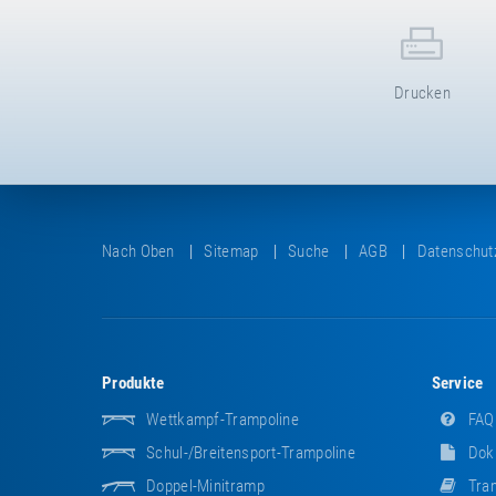
Drucken
Nach Oben
Sitemap
Suche
AGB
Datenschut
Produkte
Service
Wettkampf-Trampoline
FAQ
Schul-/Breitensport-Trampoline
Dok
Doppel-Minitramp
Tram