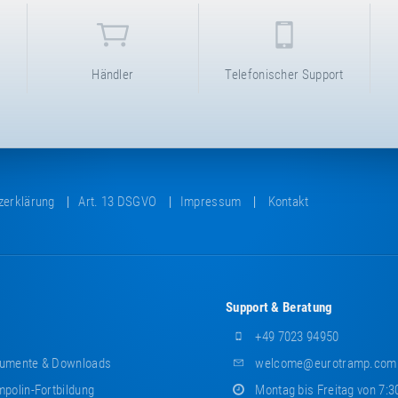
Händler
Telefonischer Support
zerklärung
Art. 13 DSGVO
Impressum
Kontakt
Support & Beratung
+49 7023 94950
umente & Downloads
welcome@eurotramp.com
polin-Fortbildung
Montag bis Freitag von 7:3