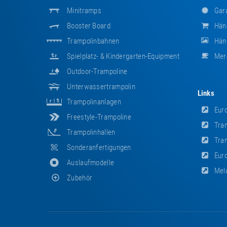
Minitramps
Gara
Booster Board
Hän
Trampolinbahnen
Händ
Spielplatz- & Kindergarten-Equipment
Mer
Outdoor-Trampoline
Unterwassertrampolin
Links
Trampolinanlagen
Euro
Freestyle-Trampoline
Tram
Trampolinhallen
Tram
Sonderanfertigungen
Euro
Auslaufmodelle
Meld
Zubehör