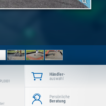
Händler-
auswahl
EPL0001
Persönliche
Beratung
in!