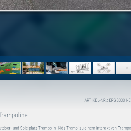
ARTIKEL-NR.: EPGS0001-
-Trampoline
door- und Spielplatz-Trampolin 'Kids Tramp' zu einem interaktiven Trampol