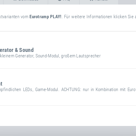
uktvarianten vom
Eurotramp PLAY!
. Für weitere Informationen klicken Sie
erator & Sound
 kleinem Generator, Sound-Modul, großem Lautsprecher
weitere
Attribut
Attributwert
Nettogewicht
Informationen
ht
pfindlichen LEDs, Game-Modul. ACHTUNG: nur in Kombination mit Euro
weitere
Attribut
Attributwert
Nettogewicht
Informationen