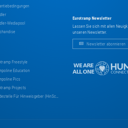
ntiebedingungen
dler
Eurotramp Newsletter
ler-Mediapool
Lassen Sie sich mit allen Neuig
chandise
unseren Newsletter.
Newsletter abonnieren
tramp Freestyle
poline Education
poline Pics
tramp Projects
estelle Für Hinweisgeber (HinSchG)