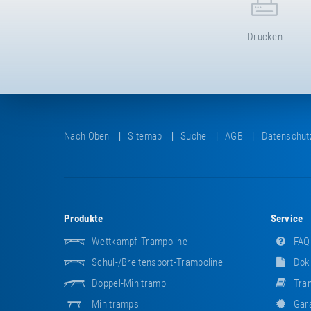
Drucken
Nach Oben
Sitemap
Suche
AGB
Datenschut
Produkte
Service
Wettkampf-Trampoline
FAQ
Schul-/Breitensport-Trampoline
Dok
Doppel-Minitramp
Tram
Minitramps
Gara