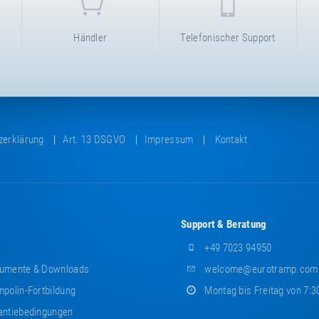
Händler
Telefonischer Support
zerklärung
Art. 13 DSGVO
Impressum
Kontakt
Support & Beratung
+49 7023 94950
umente & Downloads
welcome@eurotramp.com
polin-Fortbildung
Montag bis Freitag von 7:3
ntiebedingungen