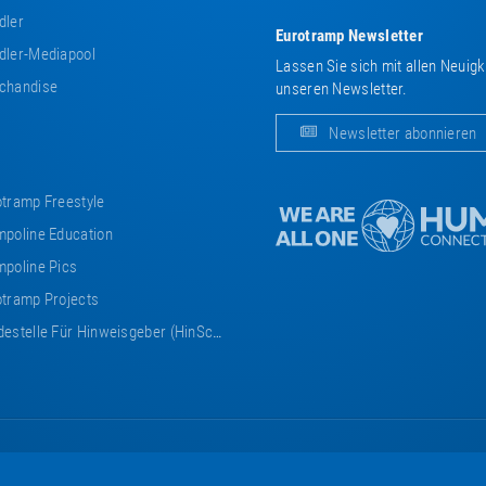
dler
Eurotramp Newsletter
ler-Mediapool
Lassen Sie sich mit allen Neuig
chandise
unseren Newsletter.
Newsletter abonnieren
tramp Freestyle
poline Education
poline Pics
tramp Projects
estelle Für Hinweisgeber (HinSchG)
Eurotramp
Eurotramp
Eurotramp
Eurotramp
Eurotramp