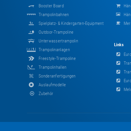
Booster Board
Hän
Trampolinbahnen
Händ
Spielplatz- & Kindergarten-Equipment
Mer
Outdoor-Trampoline
Unterwassertrampolin
Links
Trampolinanlagen
Euro
Freestyle-Trampoline
Tram
Trampolinhallen
Tram
Sonderanfertigungen
Euro
Auslaufmodelle
Meld
Zubehör