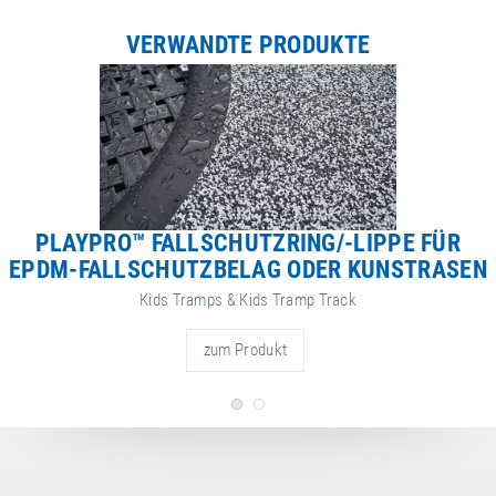
VERWANDTE PRODUKTE
Gebrauchs-, Wartungs- &
Montageanleitungen
Klebeanleitung
Fallschutzplatten | Spielplatz-
Trampoline
Gebrauchs-, Wartungs- &
Montageanleitungen
PLAYPRO™ FALLSCHUTZRING/-LIPPE FÜR
Kids Tramp – Einbaubeispiel
EPDM-FALLSCHUTZBELAG ODER KUNSTRASEN
mit EPDM-Fallschutzbelag &
Kunstrasen
Kids Tramps & Kids Tramp Track
zum Produkt
Gebrauchs-, Wartungs- &
Montageanleitungen
Stützwinkel zur
Rahmenverstärkung | Kids
Tramp | Kids Tramp "XL" / Kids
Tramp "Loop" / Kids Tramp