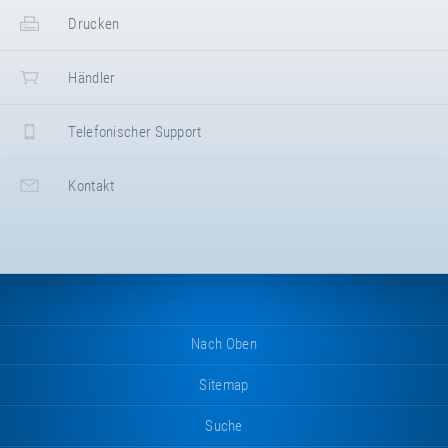
"Loop XL"
Drucken
Maße der Sprungfläche /
Sprungausschnittmaße
Händler
Spielplatz- & Kindergarten-
Trampoline
Telefonischer Support
Sicherheitsbereiche
Kontakt
Kids Tramp
Mehrfachanordnungen
Kids Tramp
Einbauzeichnung
Kids Tramp 150 × 150 cm - MIT
Nach Oben
Betonauflager
Sitemap
Einbauzeichnung
Suche
Kids Tramp 150 × 150 cm -