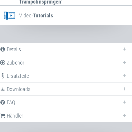
Trampolinspringen"
Video-
Tutorials
Details
Zubehör
Ersatzteile
Downloads
FAQ
Nachfolgend stellen wir Ihnen alle verfügbaren Downloads zur Verfügung,
die sich auf
Kids Tramp "Kindergarten Loop"
beziehen.
Händler
TÜV-Zertifikat