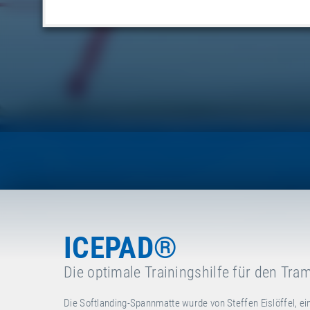
ICEPAD®
Die optimale Trainingshilfe für den Tra
Die Softlanding-Spannmatte wurde von Steffen Eislöffel, ei