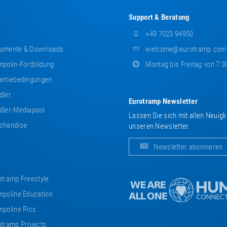
Support & Beratung
+49 7023 94950
umente & Downloads
welcome@eurotramp.com
polin-Fortbildung
Montag bis Freitag von 7:3
ntiebedingungen
dler
Eurotramp Newsletter
ler-Mediapool
Lassen Sie sich mit allen Neuig
chandise
unseren Newsletter.
Newsletter abonnieren
tramp Freestyle
poline Education
poline Pics
tramp Projects