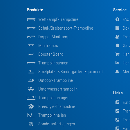
Produkte
Service
Wettkampf-Trampoline
FAQ
Schul-/Breitensport-Trampoline
Dok
Doppel-Minitramp
Tram
Minitramps
Gara
Booster Board
Hän
Trampolinbahnen
Händ
Spielplatz- & Kindergarten-Equipment
Mer
Outdoor-Trampoline
Unterwassertrampolin
Links
Trampolinanlagen
Euro
Freestyle-Trampoline
Tram
Trampolinhallen
Tram
Sonderanfertigungen
Euro