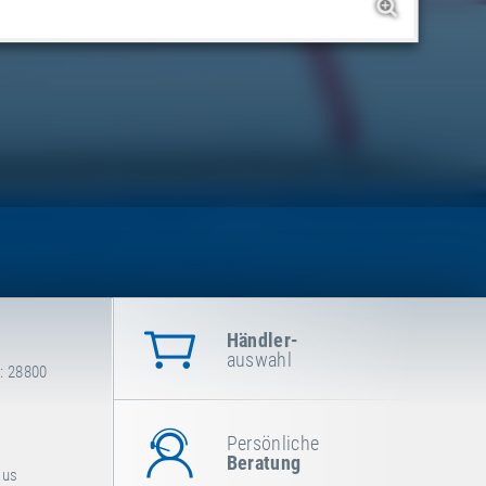
Händler-
auswahl
: 28800
Persönliche
Beratung
aus