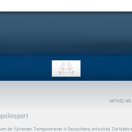
ARTIKEL-NR.
mpolinsport
nem der führenden Trampolintrainer in Deutschland, entwickelt. Die Matte 