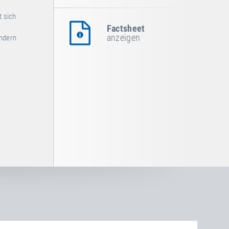
t sich
Factsheet
anzeigen
indern