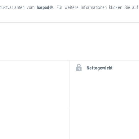
oduktvarianten vom
Icepad®
. Für weitere Informationen klicken Sie au
weitere
Attribut
Attributwert
Nettogewicht
Informationen