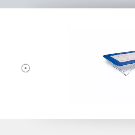
2x Karton
Höhe
20 cm
Länge
145 cm
Breite
220 cm
Höhe
15 cm
Transportmaße:
2x Folie
Länge
300 cm
Breite
200 cm
Höhe
20 cm