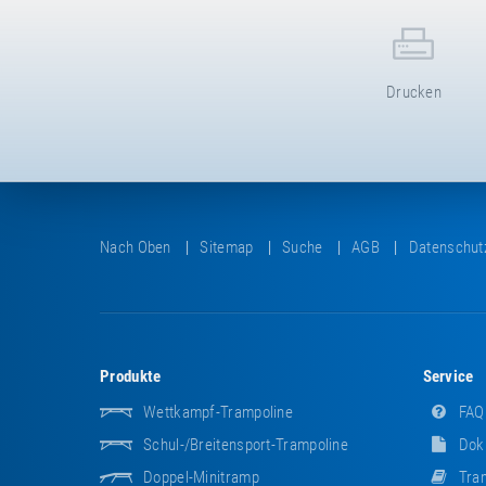
Drucken
Nach Oben
Sitemap
Suche
AGB
Datenschut
Produkte
Service
Wettkampf-Trampoline
FAQ
Schul-/Breitensport-Trampoline
Dok
Doppel-Minitramp
Tram