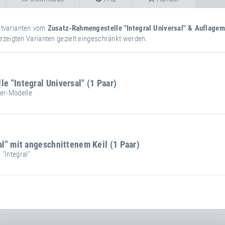
uktvarianten vom
Zusatz-Rahmengestelle "Integral Universal" & Auflagema
ezeigten Varianten gezielt eingeschränkt werden.
 "Integral Universal" (1 Paar)
ter-Modelle
weitere
Attribut
Attributwert
Nettogewicht
Informationen
l" mit angeschnittenem Keil (1 Paar)
"Integral"
weitere
Attribut
Attributwert
Nettogewicht
Informationen