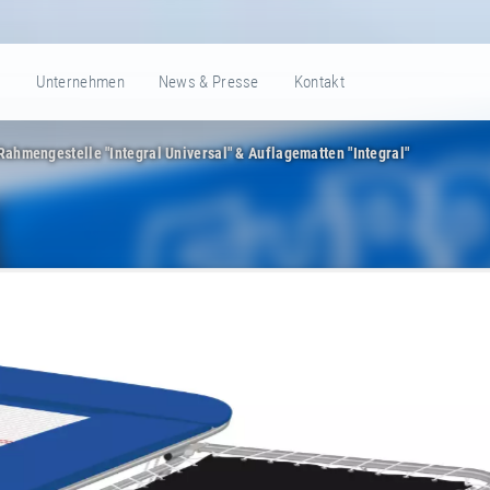
e
Unternehmen
News & Presse
Kontakt
Rahmengestelle "Integral Universal" & Auflagematten "Integral"