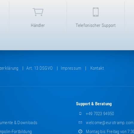
Händler
Telefonischer Support
zerklärung
Art. 13 DSGVO
Impressum
Kontakt
Support & Beratung
+49 7023 94950
umente & Downloads
welcome@eurotramp.com
polin-Fortbildung
Montag bis Freitag von 7:3