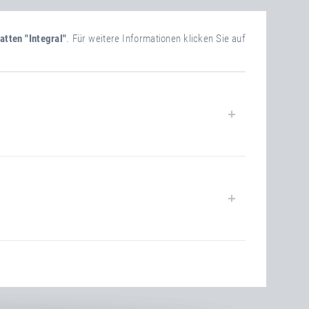
tten "Integral"
. Für weitere Informationen klicken Sie auf
50.00 kg
68.00 kg