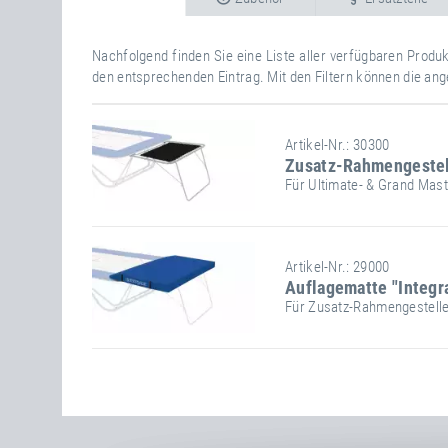
Nachfolgend finden Sie eine Liste aller verfügbaren Prod
den entsprechenden Eintrag. Mit den Filtern können die ang
Artikel-Nr.: 30300
Zusatz-Rahmengestelle
Für Ultimate- & Grand Mas
Stand-/Einbaumaße:
Artikel-Nr.: 29000
Auflagematte "Integra
Länge
145 cm
Für Zusatz-Rahmengestelle 
Breite
220 cm
Höhe
115 cm
Stand-/Einbaumaße:
Länge
300 cm
Transportmaße:
Breite
200 cm