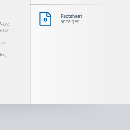
Factsheet
anzeigen
f- und
rlich.
sport.
den,