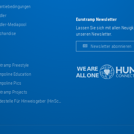
ntiebedingungen
dler
Eurotramp Newsletter
ler-Mediapool
Lassen Sie sich mit allen Neuig
chandise
unseren Newsletter.
Newsletter abonnieren
tramp Freestyle
poline Education
poline Pics
tramp Projects
estelle Für Hinweisgeber (HinSchG)