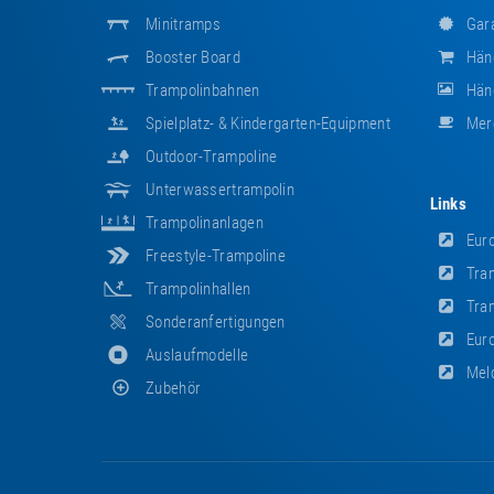
Minitramps
Gara
Booster Board
Hän
Trampolinbahnen
Händ
Spielplatz- & Kindergarten-Equipment
Mer
Outdoor-Trampoline
Unterwassertrampolin
Links
Trampolinanlagen
Euro
Freestyle-Trampoline
Tram
Trampolinhallen
Tram
Sonderanfertigungen
Euro
Auslaufmodelle
Meld
Zubehör