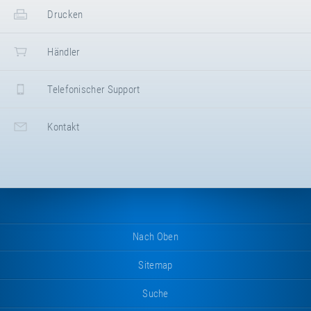
Drucken
Händler
Telefonischer Support
Kontakt
Nach Oben
Sitemap
Suche