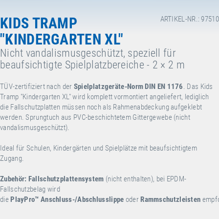
KIDS TRAMP
ARTIKEL-NR.: 97510
"KINDERGARTEN XL"
Nicht vandalismusgeschützt, speziell für
beaufsichtigte Spielplatzbereiche - 2 × 2 m
TÜV-zertifiziert nach der
Spielplatzgeräte-Norm DIN EN 1176
. Das Kids
Tramp "Kindergarten XL" wird komplett vormontiert angeliefert, lediglich
die Fallschutzplatten müssen noch als Rahmenabdeckung aufgeklebt
werden. Sprungtuch aus PVC-beschichtetem Gittergewebe (nicht
vandalismusgeschützt).
Ideal für Schulen, Kindergärten und Spielplätze mit beaufsichtigtem
Zugang.
Zubehör:
Fallschutzplattensystem
(nicht enthalten), bei EPDM-
Fallschutzbelag wird
die
PlayPro™
Anschluss-/Abschlusslippe
oder
Rammschutzleisten
empfo