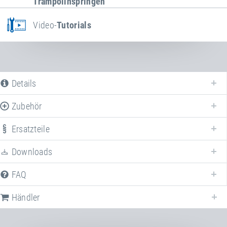
Trampolinspringen"
Video-
Tutorials
Details
Zubehör
Ersatzteile
Erweitern Sie Ihr
Kids Tramp "Kindergarten XL"
mit verschiedene
Zubehör!
Downloads
FAQ
Art.-Nr.: E97541-E97041
Fallschutzplattensystem EPDM
Händler
Kids Tramps