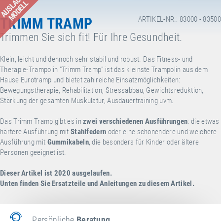
AUSLAUF-
MODELL
TRIMM TRAMP
ARTIKEL-NR.: 83000 - 83500
Trimmen Sie sich fit! Für Ihre Gesundheit.
Klein, leicht und dennoch sehr stabil und robust. Das Fitness- und
Therapie-Trampolin "Trimm Tramp" ist das kleinste Trampolin aus dem
Hause Eurotramp und bietet zahlreiche Einsatzmöglichkeiten:
Bewegungstherapie, Rehabilitation, Stressabbau, Gewichtsreduktion,
Stärkung der gesamten Muskulatur, Ausdauertraining uvm.
Das Trimm Tramp gibt es in
zwei verschiedenen Ausführungen
: die etwas
härtere Ausführung mit
Stahlfedern
oder eine schonendere und weichere
Ausführung mit
Gummikabeln
, die besonders für Kinder oder ältere
Personen geeignet ist.
Dieser Artikel ist 2020 ausgelaufen.
Unten finden Sie Ersatzteile und Anleitungen zu diesem Artikel.
Persönliche
Beratung