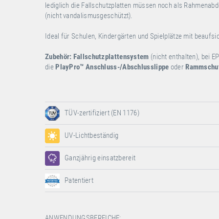
lediglich die Fallschutzplatten müssen noch als Rahmena
(nicht vandalismusgeschützt).
Ideal für Schulen, Kindergärten und Spielplätze mit beaufs
Zubehör:
Fallschutzplattensystem
(nicht enthalten), bei 
die
PlayPro™
Anschluss-/Abschlusslippe
oder
Rammschut
TÜV-zertifiziert (EN 1176)
UV-Lichtbeständig
Ganzjährig einsatzbereit
Patentiert
ANWENDUNGSBEREICHE: