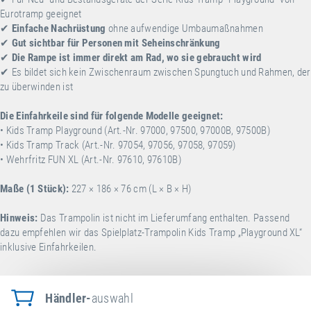
Eurotramp geeignet
✔
Einfache Nachrüstung
ohne aufwendige Umbaumaßnahmen
✔
Gut sichtbar für Personen mit Seheinschränkung
✔
Die Rampe ist immer direkt am Rad, wo sie gebraucht wird
✔
Es bildet sich kein Zwischenraum zwischen Spungtuch und Rahmen, der
zu überwinden ist
Die Einfahrkeile sind für folgende Modelle geeignet:
• Kids Tramp Playground (Art.-Nr. 97000, 97500, 97000B, 97500B)
• Kids Tramp Track (Art.-Nr. 97054, 97056, 97058, 97059)
• Wehrfritz FUN XL (Art.-Nr. 97610, 97610B)
Maße (1 Stück):
227 × 186 × 76 cm (L × B × H)
Hinweis:
Das Trampolin ist nicht im Lieferumfang enthalten. Passend
dazu empfehlen wir das Spielplatz-Trampolin
Kids Tramp „Playground XL“
inklusive Einfahrkeilen
.
Händler-
auswahl