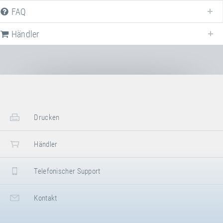
FAQ
Nachfolgend stellen wir Ihnen alle verfügbaren Downloads zur Verfügung,
die sich auf
Rollstuhl-Einfahrkeile
beziehen.
Händler
Flyer
Rollstuhl-Einfahrkeile
Factsheet
Rollstuhl-Einfahrkeile
Drucken
Gebrauchs-, Wartungs- &
Montageanleitung
Händler
Rollstuhl-Einfahrkeile
Telefonischer Support
Kontakt