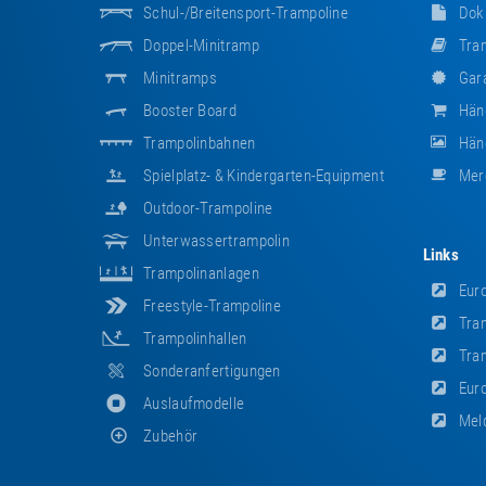
Schul-/Breitensport-Trampoline
Dok
Doppel-Minitramp
Tram
Minitramps
Gara
Booster Board
Hän
Trampolinbahnen
Händ
Spielplatz- & Kindergarten-Equipment
Mer
Outdoor-Trampoline
Unterwassertrampolin
Links
Trampolinanlagen
Euro
Freestyle-Trampoline
Tram
Trampolinhallen
Tram
Sonderanfertigungen
Euro
Auslaufmodelle
Meld
Zubehör