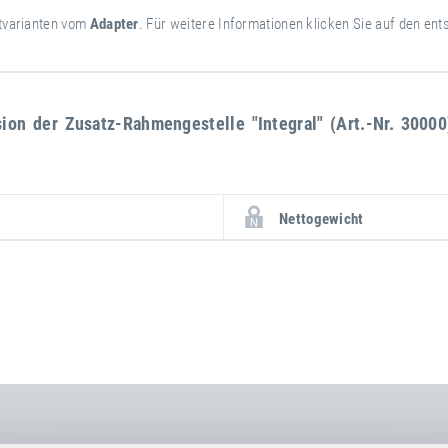
ktvarianten vom
Adapter
. Für weitere Informationen klicken Sie auf den ent
sion der Zusatz-Rahmengestelle "Integral" (Art.-Nr. 300
weitere
Attribut
Attributwert
Nettogewicht
Informationen