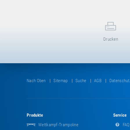
Drucken
Nach Oben
Sitemap
Suche
AGB
Datenschut
Produkte
Service
Wettkampf-Trampoline
FAQ