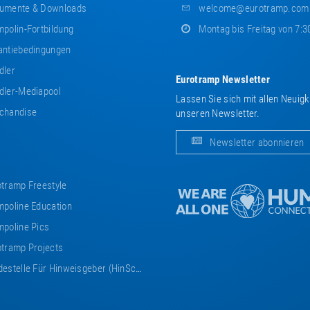
umente & Downloads
welcome@eurotramp.com
polin-Fortbildung
Montag bis Freitag von 7:3
ntiebedingungen
dler
Eurotramp Newsletter
ler-Mediapool
Lassen Sie sich mit allen Neuig
chandise
unseren Newsletter.
Newsletter abonnieren
tramp Freestyle
poline Education
poline Pics
tramp Projects
estelle Für Hinweisgeber (HinSchG)