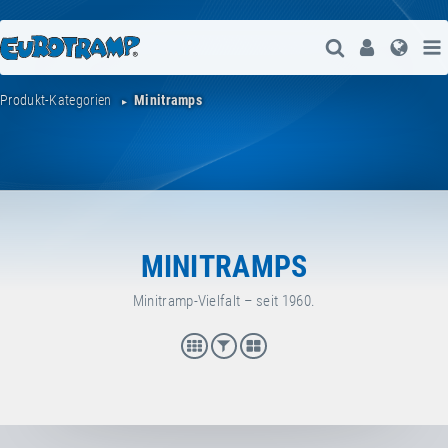
Suche Öffne
User
Spra
Produkt-Kategorien
Minitramps
MINITRAMPS
Minitramp-Vielfalt – seit 1960.