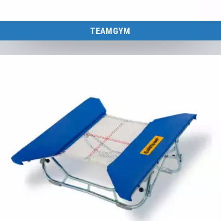
TEAMGYM
Minitramp für Spitzensport, Hochleistungsakrobatik und
Showgruppen
zum Produkt