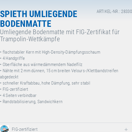
SPIETH UMLIEGENDE
ARTIKEL-NR.: 28330
BODENMATTE
Umliegende Bodenmatte mit FIG-Zertifikat für
Trampolin-Wettkämpfe
•
flachstabiler Kern mit High-Density-Dämpfungsschaum
• 4
Handgriffe
•
Oberfläche aus wärmedämmendem Nadelfilz
•
Nähte mit 2 mm dünnen, 15 cm breiten Velours-/Klettbandstreifen
abgedeckt
•
schneller Kraftabbau, hohe Dämpfung, sehr stabil
•
FIG-zertifiziert
•
4 Seiten verbindbar
• Randstabilisierung, Sandwichkern
FIG-zertifiziert