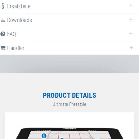
Ersatzteile
Erweitern Sie Ihr
Ultimate "Freestyle"
mit verschiedenem Zubehör!
Downloads
FAQ
Art.-Nr.: 27300F
Zusatz-Rahmengestelle
"Competition Universal"
Händler
Ultimate "Freestyle"
Art.-Nr.: 28600F
Eurotramp Schiebematte "Freestyle"
PRODUCT DETAILS
Ultimate Freestyle