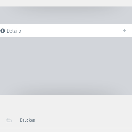
Details
Nachfolgend finden Sie eine Liste aller verfügbaren Produktvarianten vom
Sprungtuch PVC
. Für weitere Informationen klicken Sie auf den
entsprechenden Eintrag. Mit den Filtern können die angezeigten Varianten
gezielt eingeschränkt werden.
Noch keine Produktvarianten verfügbar
Drucken