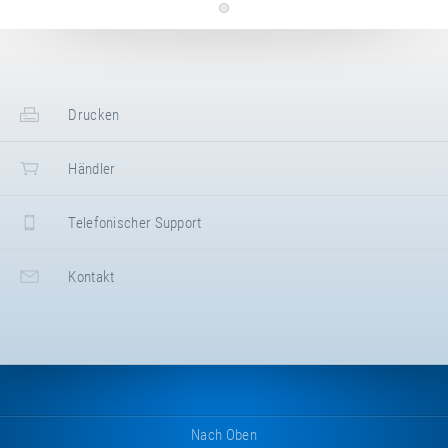
Langenlipsdorf 54a
,
14913
Niedergörsdorf
,
Deutschland
+49 33742 7990
+49 33742 79920
www.sik-holz.de
Kaiser & Kühne Freizeitgeräte GmbH
Drucken
Im Südloh 5
,
27324
Eystrup
,
Deutschland
,
Deutschland
+49 4254 93150
Händler
+49 4254 931524
https://kaiser-kuehne.com/
Lappset GmbH
Telefonischer Support
Mühlenmathe 50
,
48599
Gronau
,
Deutschland
+49 2562 9435150
Kontakt
https://www.lappset.de
ESF Emsland Spiel- und Freizeitgeräte GmbH &
Co. KG
Thyssenstraße 7
,
49744
Geeste
,
Deutschland
+49 5937 971890
https://www.emsland-spielgeraete.de/
Nach Oben
Aurednik GmbH