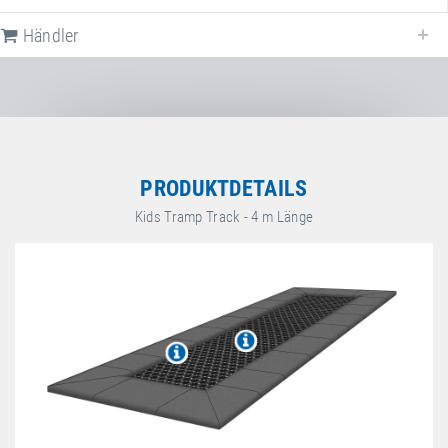
Händler
Händler für
Kids Tramp Track "Playground"
in
Deutschland
. Falls nich
zutreffend, wählen Sie ein anderes Land.
Deutschland
PRODUKTDETAILS
Kids Tramp Track - 4 m Länge
Sport-Thieme GmbH
Helmstedter Straße 40
,
38368
Grasleben
,
Niedersachsen
,
Deutschland
+49 5357 18181
+49 5357 18190
https://www.sport-thieme.de
espas GmbH
Facebook
Graf-Häseler-Straße 9
,
34134
Kassel
,
Hessen
,
Deutschland
+49 561 5746390
+49 561 5746399