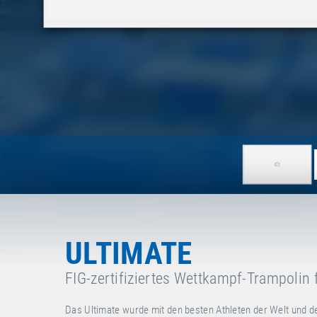
ULTIMATE
FIG-zertifiziertes Wettkampf-Trampolin 
Das Ultimate wurde mit den besten Athleten der Welt und d