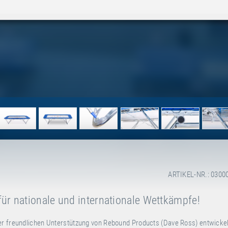
ARTIKEL-NR.: 0300
für nationale und internationale Wettkämpfe!
er freundlichen Unterstützung von Rebound Products (Dave Ross) entwicke