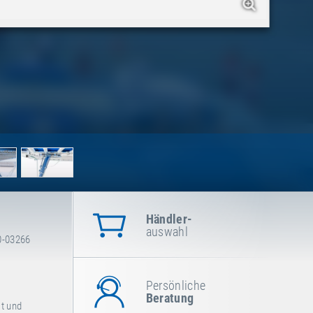
Händler-
auswahl
0-03266
Persönliche
Beratung
lt und