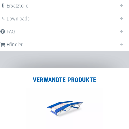
Ersatzteile
Downloads
FAQ
Händler
Nachfolgend finden Sie eine Liste der häufig gestellten Fragen (FAQ) zum
Eurotramp Schiebematte
.
Wie hoch ist die Lebensdauer der Eurotramp Schiebematte?
VERWANDTE PRODUKTE