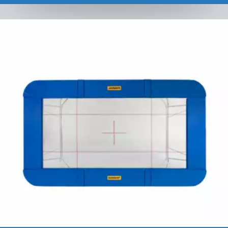
Übersicht Sprungtücher Zubehör & dazugehörige Ersatzteile für
Eurotramp-Trampoline.
Zur Kategorie