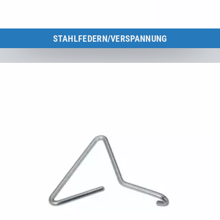
STAHLFEDERN/VERSPANNUNG
Stahlfedern und Gummikabel für Eurotramp-Trampoline.
Zur Kategorie