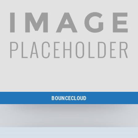
BOUNCECLOUD
Overview of all spare parts for BounceCloud.
Zur Kategorie