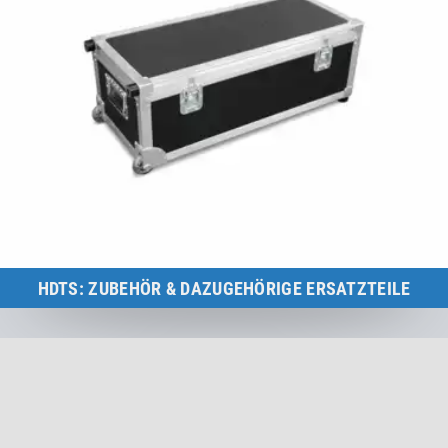
HDTS: ZUBEHÖR & DAZUGEHÖRIGE ERSATZTEILE
Übersicht HDTS Zubehör & dazugehörige Ersatzteile für Eurotramp
Trampolin-Messsystem HDTS.
Zur Kategorie