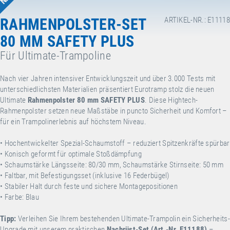
RAHMENPOLSTER-SET
ARTIKEL-NR.: E11118
80 MM SAFETY PLUS
Für Ultimate-Trampoline
Nach vier Jahren intensiver Entwicklungszeit und über 3.000 Tests mit
unterschiedlichsten Materialien präsentiert Eurotramp stolz die neuen
Ultimate
Rahmenpolster 80 mm SAFETY PLUS
. Diese Hightech-
Rahmenpolster setzen neue Maßstäbe in puncto Sicherheit und Komfort –
für ein Trampolinerlebnis auf höchstem Niveau.
• Hochentwickelter Spezial-Schaumstoff – reduziert Spitzenkräfte spürbar
• Konisch geformt für optimale Stoßdämpfung
• Schaumstärke Längsseite: 80/30 mm, Schaumstärke Stirnseite: 50 mm
• Faltbar, mit Befestigungsset (inklusive 16 Federbügel)
• Stabiler Halt durch feste und sichere Montagepositionen
• Farbe: Blau
Tipp:
Verleihen Sie Ihrem bestehenden Ultimate-Trampolin ein Sicherheits-
Upgrade mit unserem praktischen
Nachrüst-Set (Art.-Nr. E11188)
–