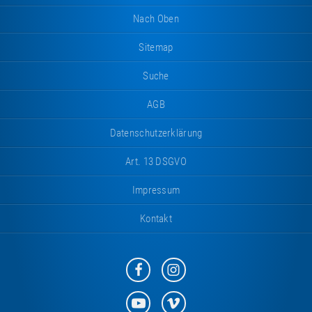
Nach Oben
Sitemap
Suche
AGB
Datenschutzerklärung
Art. 13 DSGVO
Impressum
Kontakt
Eurotramp
Eurotramp
auf
auf
Facebook
Instagram
Eurotramp
Eurotramp