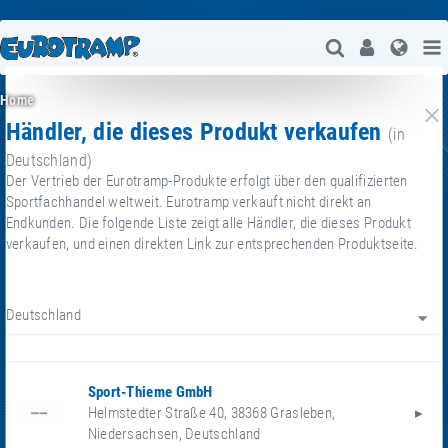
Suche Öffne
User
Spra
Home
Händler, die dieses Produkt verkaufen
g
(in
Deutschland)
Der Vertrieb der Eurotramp-Produkte erfolgt über den qualifizierten
Sportfachhandel weltweit. Eurotramp verkauft nicht direkt an
Endkunden. Die folgende Liste zeigt alle Händler, die dieses Produkt
verkaufen, und einen direkten Link zur entsprechenden Produktseite.
Deutschland
Sport-Thieme GmbH
Helmstedter Straße 40
,
38368
Grasleben
,
Niedersachsen
,
Deutschland