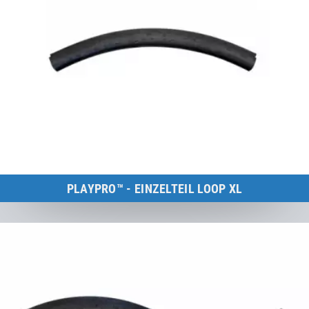
PLAYPRO™ - EINZELTEIL LOOP XL
Kids Tramp Loop XL
zum Produkt