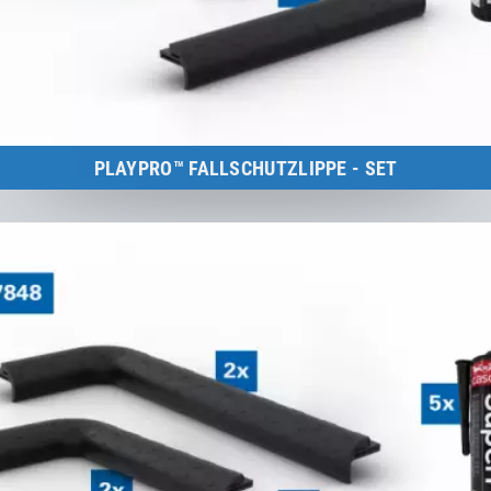
PLAYPRO™ FALLSCHUTZLIPPE - SET
Kids Tramp Track 6 m
zum Produkt