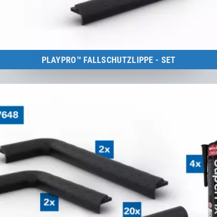
PLAYPRO™ FALLSCHUTZLIPPE - SET
Kids Tramp Track 4 m
zum Produkt