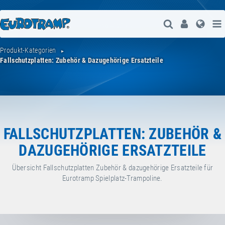
Suche Öffne
User
Spra
Produkt-Kategorien
Fallschutzplatten: Zubehör & Dazugehörige Ersatzteile
FALLSCHUTZPLATTEN: ZUBEHÖR &
DAZUGEHÖRIGE ERSATZTEILE
Übersicht Fallschutzplatten Zubehör & dazugehörige Ersatzteile für
Eurotramp Spielplatz-Trampoline.