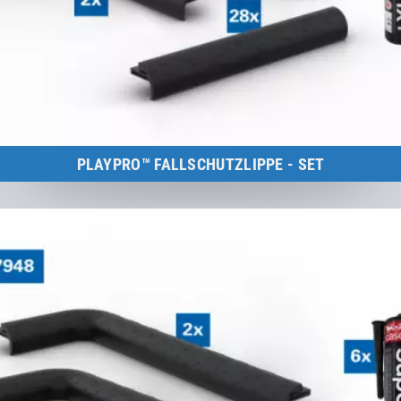
PLAYPRO™ FALLSCHUTZLIPPE - SET
Kids Tramp Track 8 m
zum Produkt