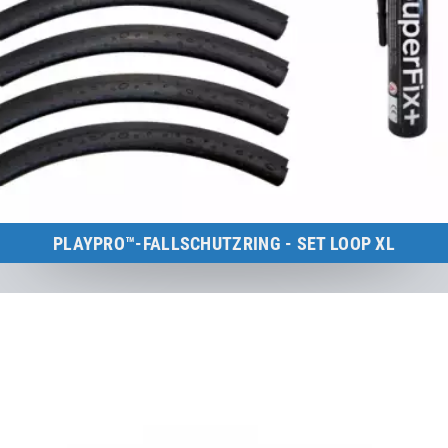
PLAYPRO™-FALLSCHUTZRING - SET LOOP XL
Kids Tramp Loop XL (Rahmengröße: 200×200 cm)
zum Produkt