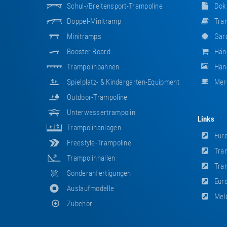
Schul-/Breitensport-Trampoline
Dok
Doppel-Minitramp
Tram
Minitramps
Gara
Booster Board
Hän
Trampolinbahnen
Händ
Spielplatz- & Kindergarten-Equipment
Mer
Outdoor-Trampoline
Unterwassertrampolin
Links
Trampolinanlagen
Euro
Freestyle-Trampoline
Tram
Trampolinhallen
Tram
Sonderanfertigungen
Euro
Auslaufmodelle
Meld
Zubehör