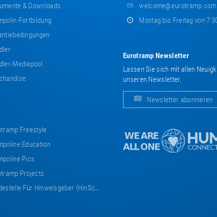
umente & Downloads
welcome@eurotramp.com
polin-Fortbildung
Montag bis Freitag von 7:3
ntiebedingungen
dler
Eurotramp Newsletter
ler-Mediapool
Lassen Sie sich mit allen Neuig
chandise
unseren Newsletter.
Newsletter abonnieren
tramp Freestyle
poline Education
poline Pics
tramp Projects
estelle Für Hinweisgeber (HinSchG)