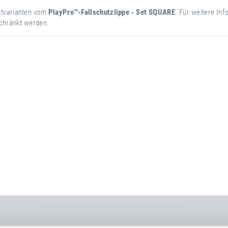
uktvarianten vom
PlayPro™-Fallschutzlippe - Set SQUARE
. Für weitere In
schränkt werden.