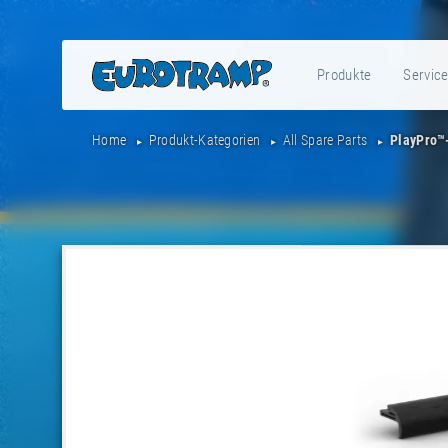
Produkte
Servic
Home
Produkt-Kategorien
All Spare Parts
PlayPro™-