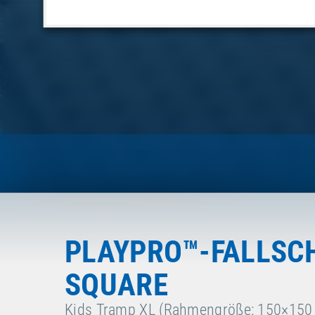
PLAYPRO™-FALLSCH
SQUARE
Kids Tramp XL (Rahmengröße: 150×150