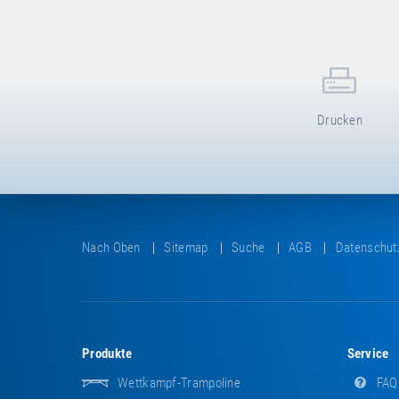
Drucken
Nach Oben
Sitemap
Suche
AGB
Datenschut
Produkte
Service
Wettkampf-Trampoline
FAQ