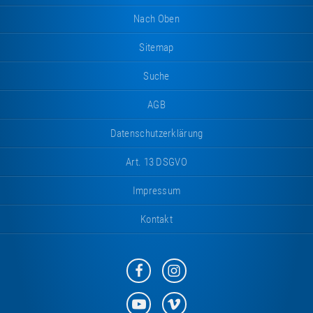
Nach Oben
Sitemap
Suche
AGB
Datenschutzerklärung
Art. 13 DSGVO
Impressum
Kontakt
Eurotramp
Eurotramp
auf
auf
Facebook
Instagram
Eurotramp
Eurotramp