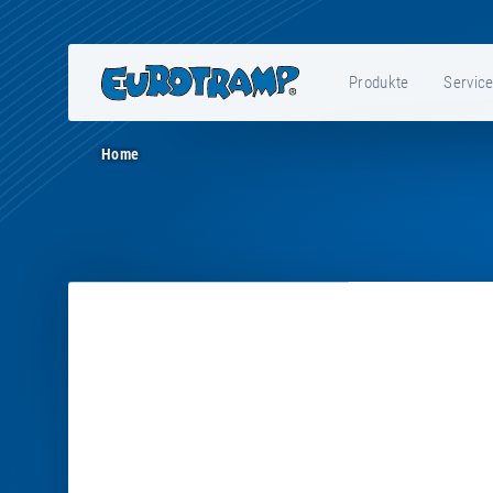
Produkte
Servic
Home
TZ002
-
Preview
-
Stability
Plate