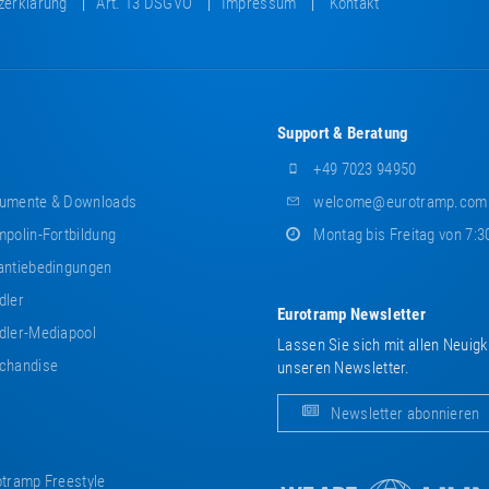
zerklärung
Art. 13 DSGVO
Impressum
Kontakt
Support & Beratung
+49 7023 94950
umente & Downloads
welcome@eurotramp.com
polin-Fortbildung
Montag bis Freitag von 7:3
ntiebedingungen
dler
Eurotramp Newsletter
ler-Mediapool
Lassen Sie sich mit allen Neuig
chandise
unseren Newsletter.
Newsletter abonnieren
tramp Freestyle