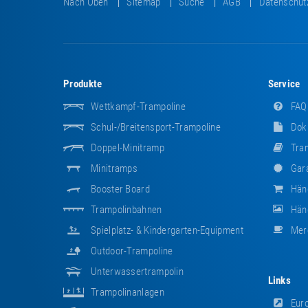
Nach Oben
Sitemap
Suche
AGB
Datenschut
Produkte
Service
Wettkampf-Trampoline
FAQ
Schul-/Breitensport-Trampoline
Dok
Doppel-Minitramp
Tram
Minitramps
Gara
Booster Board
Hän
Trampolinbahnen
Händ
Spielplatz- & Kindergarten-Equipment
Mer
Outdoor-Trampoline
Unterwassertrampolin
Links
Trampolinanlagen
Euro