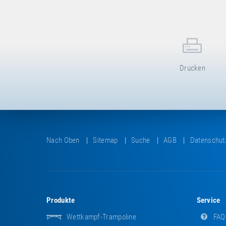
Drucken
Nach Oben
Sitemap
Suche
AGB
Datenschut
Produkte
Service
Wettkampf-Trampoline
FAQ