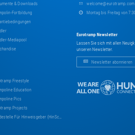
umente & Downloads
welcome@eurotramp.com
polin-Fortbildung
Montag bis Freitag von 7:3
ntiebedingungen
dler
Eurotramp Newsletter
ler-Mediapool
Lassen Sie sich mit allen Neuig
chandise
unseren Newsletter.
Newsletter abonnieren
tramp Freestyle
poline Education
poline Pics
tramp Projects
estelle Für Hinweisgeber (HinSchG)