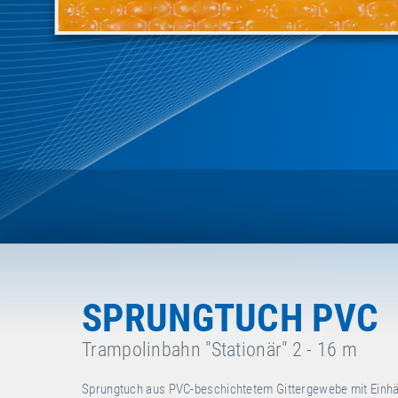
SPRUNGTUCH PVC
Trampolinbahn "Stationär" 2 - 16 m
Sprungtuch aus PVC-beschichtetem Gittergewebe mit Einhän