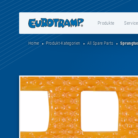
Produkte
Servic
Home
Produkt-Kategorien
All Spare Parts
Sprungtu