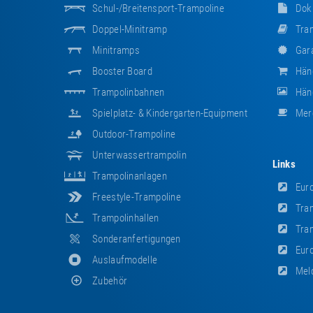
Schul-/Breitensport-Trampoline
Dok
Doppel-Minitramp
Tram
Minitramps
Gara
Booster Board
Hän
Trampolinbahnen
Händ
Spielplatz- & Kindergarten-Equipment
Mer
Outdoor-Trampoline
Unterwassertrampolin
Links
Trampolinanlagen
Euro
Freestyle-Trampoline
Tram
Trampolinhallen
Tram
Sonderanfertigungen
Euro
Auslaufmodelle
Meld
Zubehör