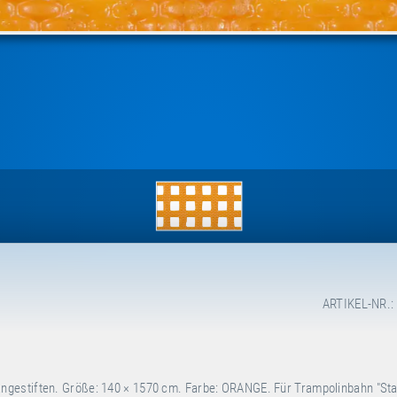
ARTIKEL-NR.:
gestiften. Größe: 140 × 1570 cm. Farbe: ORANGE. Für Trampolinbahn "Sta