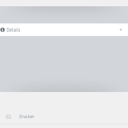
Details
Nachfolgend finden Sie eine Liste aller verfügbaren Produktvarianten vom
Sprungtuch 6×6 mm
. Für weitere Informationen klicken Sie auf den
entsprechenden Eintrag. Mit den Filtern können die angezeigten Varianten
gezielt eingeschränkt werden.
Artikel-Nr.: E21310
Sprungtuch 6×6 mm +
Einhängestifte
Transportmaße:
Drucken
1x Karton
Länge
50 cm