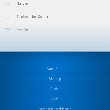
Breite
40 cm
Händler
Höhe
30 cm
Telefonischer Support
eitere
ttribut
Attributwert
Nettogewicht
7.36 kg
nformationen
Kontakt
Nach Oben
Sitemap
Suche
AGB
Datenschutzerklärung