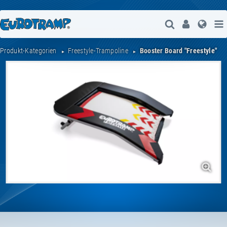
Suche Öffne
User
Spra
Produkt-Kategorien
Freestyle-Trampoline
Booster Board "Freestyle"