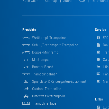
Nach Oben
Sitemap
Suche
AGB
Datenschut
Produkte
Service
Wettkampf-Trampoline
FAQ
Schul-/Breitensport-Trampoline
Dok
Doppel-Minitramp
Tram
Minitramps
Gara
Booster Board
Hän
Trampolinbahnen
Händ
Spielplatz- & Kindergarten-Equipment
Mer
Outdoor-Trampoline
Unterwassertrampolin
Links
Trampolinanlagen
Euro