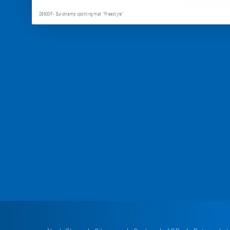
28600F - Eurotramp spotting mat "Freestyle"