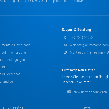
zerklärung
Art. 13 DSGVO
Impressum
Kontakt
Support & Beratung
+49 7023 94950
umente & Downloads
welcome@eurotramp.com
polin-Fortbildung
Montag bis Freitag von 7:3
ntiebedingungen
dler
Eurotramp Newsletter
ler-Mediapool
Lassen Sie sich mit allen Neuig
chandise
unseren Newsletter.
Newsletter abonnieren
tramp Freestyle