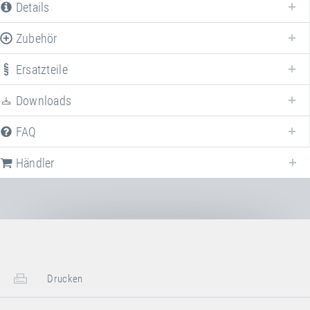
Details
Zubehör
Ersatzteile
Downloads
FAQ
Händler
Händler für
Trampolinanlage "Freestyle"
in
Deutschland
. Falls nicht
zutreffend, wählen Sie ein anderes Land.
Deutschland
Drucken