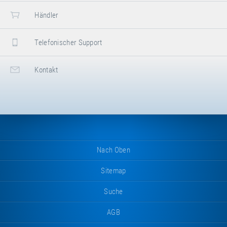
Händler
Telefonischer Support
Kontakt
Nach Oben
Sitemap
Suche
AGB