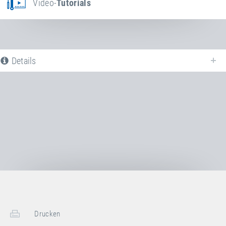
Video-
Tutorials
Details
Nachfolgend finden Sie eine Liste aller verfügbaren Produktvarianten vom
Stahlfeder
. Für weitere Informationen klicken Sie auf den entsprechenden
Eintrag. Mit den Filtern können die angezeigten Varianten gezielt
eingeschränkt werden.
Noch keine Produktvarianten verfügbar
Drucken