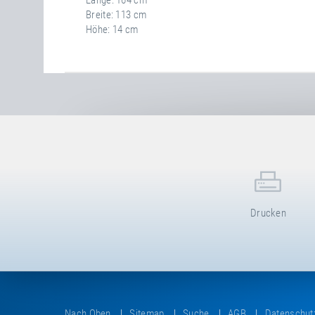
Länge
164 cm
Breite
113 cm
Höhe
14 cm
Drucken
Nach Oben
Sitemap
Suche
AGB
Datenschut