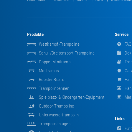
Produkte
Service
Wettkampf-Trampoline
FAQ
Schul-/Breitensport-Trampoline
Dok
Doppel-Minitramp
Tram
Minitramps
Gara
Booster Board
Hän
Trampolinbahnen
Händ
Spielplatz- & Kindergarten-Equipment
Mer
Outdoor-Trampoline
Unterwassertrampolin
Links
Trampolinanlagen
Euro