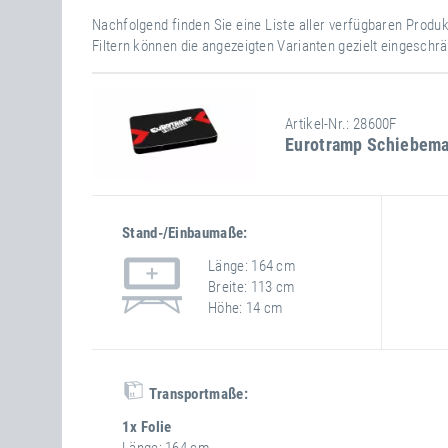
Nachfolgend finden Sie eine Liste aller verfügbaren Produ
Filtern können die angezeigten Varianten gezielt eingeschr
Artikel-Nr.: 28600F
Eurotramp Schiebemat
Stand-/Einbaumaße:
Länge
164 cm
Breite
113 cm
Höhe
14 cm
Transportmaße:
1x Folie