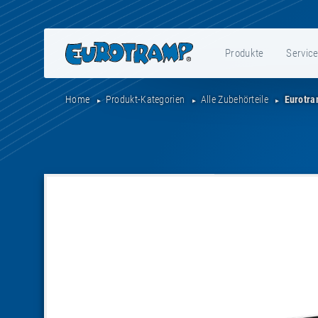
Produkte
Servic
Home
Produkt-Kategorien
Alle Zubehörteile
Eurotra