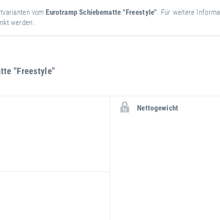
ktvarianten vom
Eurotramp Schiebematte "Freestyle"
. Für weitere Inform
änkt werden.
te "Freestyle"
weitere
Attribut
Attributwert
Nettogewicht
Informationen