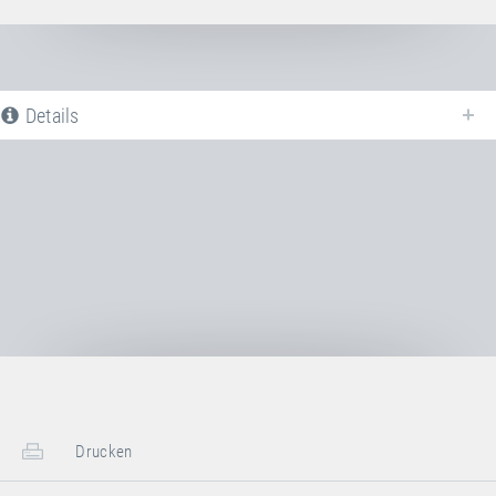
Details
Nachfolgend finden Sie eine Liste aller verfügbaren Produktvarianten vom
Fallschutzplatte EPDM, Mittelteil (lang)
. Für weitere Informationen
klicken Sie auf den entsprechenden Eintrag. Mit den Filtern können die
angezeigten Varianten gezielt eingeschränkt werden.
Noch keine Produktvarianten verfügbar
Drucken